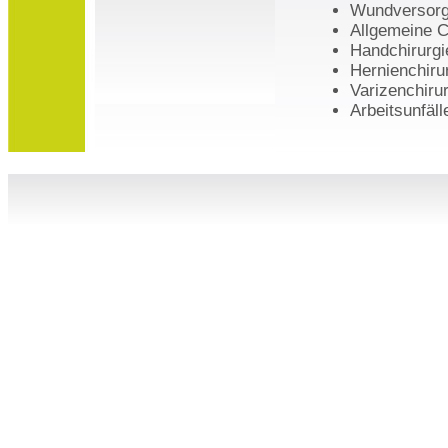
Wundversor
Allgemeine C
Handchirurgi
Hernienchiru
Varizenchiru
Arbeitsunfäll